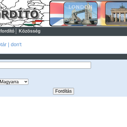
fordító
Közösség
ár | don't
: