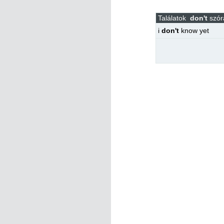
Találatok
don't
szór
i
don't
know yet