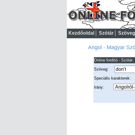
Kezdőoldal
Szótár
Szöveg
Angol - Magyar Szót
Online fordító - Szótár
Szöveg:
Speciális karakterek
Irány: