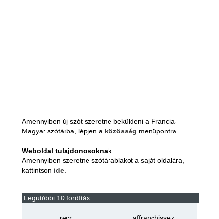
Amennyiben új szót szeretne beküldeni a Francia-
Magyar szótárba, lépjen a
közösség
menüpontra.
Weboldal tulajdonosoknak
Amennyiben szeretne szótárablakot a saját oldalára,
kattintson
ide
.
Legutóbbi 10 fordítás
recr
affranchissez