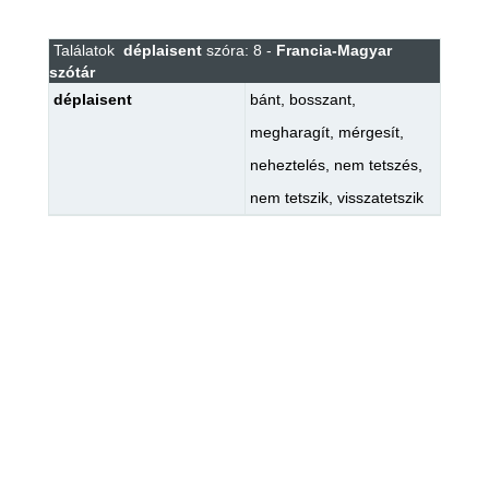
Találatok
déplaisent
szóra: 8 -
Francia-Magyar
szótár
déplaisent
bánt
,
bosszant
,
megharagít
,
mérgesít
,
neheztelés
,
nem tetszés
,
nem tetszik
,
visszatetszik