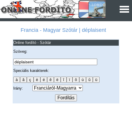
Francia - Magyar Szótár | déplaisent
Online fordító - Szótár
Szöveg:
Speciális karakterek:
Irány: