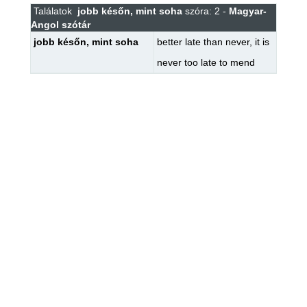
Találatok
jobb későn, mint soha
szóra: 2 -
Magyar-
Angol szótár
jobb későn, mint soha
better late than never
,
it is
never too late to mend