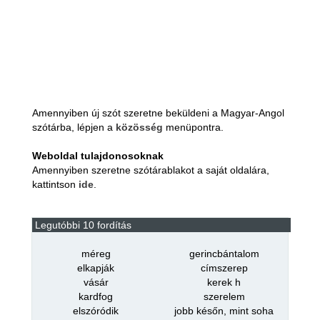
Amennyiben új szót szeretne beküldeni a Magyar-Angol
szótárba, lépjen a
közösség
menüpontra.
Weboldal tulajdonosoknak
Amennyiben szeretne szótárablakot a saját oldalára,
kattintson
ide
.
Legutóbbi 10 fordítás
méreg
gerincbántalom
elkapják
címszerep
vásár
kerek h
kardfog
szerelem
elszóródik
jobb későn, mint soha