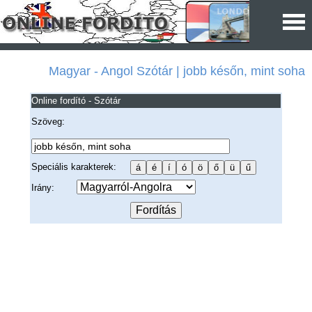
Magyar - Angol Szótár | jobb későn, mint soha
Online fordító - Szótár
Szöveg:
Speciális karakterek:
Irány: