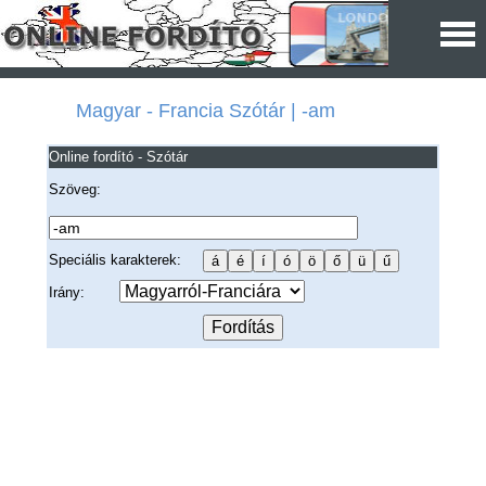
Magyar - Francia Szótár | -am
Online fordító - Szótár
Szöveg:
Speciális karakterek:
Irány: