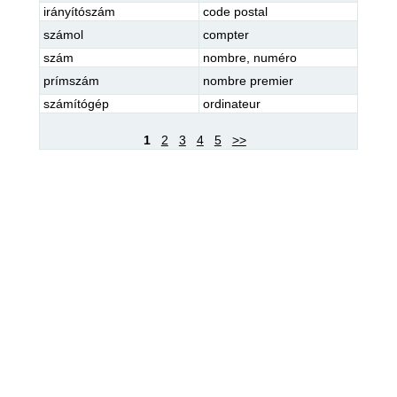
irányítószám
code postal
számol
compter
szám
nombre
,
numéro
prímszám
nombre premier
számítógép
ordinateur
1
2
3
4
5
>>