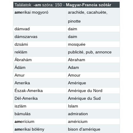
Találatok
-am
szóra: 150 -
Magyar-Francia szótár
am
erikai mogyoró
arachide
,
cacahuète
,
pinotte
dámvad
daim
dámszarvas
daim
dzsámi
mosquée
reklám
publicité
,
pub
,
annonce
Ábrahám
Abraham
Ádám
Adam
Amur
Amour
Amerika
Amérique
Észak-Amerika
Amérique du Nord
Dél-Amerika
Amérique du Sud
iszlám
Islam
bámulás
admiration
am
erícium
américium
am
erikai bölény
bison d'amérique