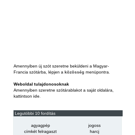
Amennyiben új szót szeretne beküldeni a Magyar-
Francia szótárba, lépjen a
közösség
menüpontra.
Weboldal tulajdonosoknak
Amennyiben szeretne szótárablakot a saját oldalára,
kattintson
ide
.
Legutóbbi 10 fordítás
agyagpép
jogoss
címkét felragaszt
harcj