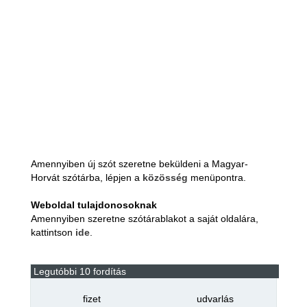
Amennyiben új szót szeretne beküldeni a Magyar-
Horvát szótárba, lépjen a
közösség
menüpontra.
Weboldal tulajdonosoknak
Amennyiben szeretne szótárablakot a saját oldalára,
kattintson
ide
.
Legutóbbi 10 fordítás
fizet
udvarlás