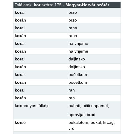
Találatok
kor
szóra: 175 -
Magyar-Horvát szótár
kor
ai
brzo
kor
án
brzo
kor
ai
rana
kor
án
rana
kor
ai
na vrijeme
kor
án
na vrijeme
kor
ai
daljinsko
kor
án
daljinsko
kor
ai
početkom
kor
án
početkom
kor
ai
ran
kor
án
ran
kor
mányos fülkéje
bubati
,
učiti napamet
,
upravljati brod
kor
só
bukaletom
,
bokal
,
krčag
,
vrč