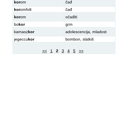
kor
om
čađ
kor
omfolt
čađ
kor
om
očađiti
bo
kor
grm
kamasz
kor
adolescencija
,
mladost
jegeccu
kor
bombon
,
slatkiš
<<
1
2
3
4
5
>>