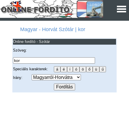
Magyar - Horvát Szótár | kor
Online fordító - Szótár
Szöveg:
Speciális karakterek:
Irány: