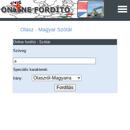
Olasz - Magyar Szótár
Online fordító - Szótár
Szöveg:
Speciális karakterek:
Irány: