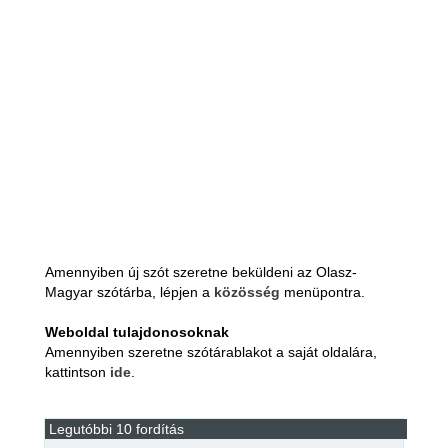
Amennyiben új szót szeretne beküldeni az Olasz-
Magyar szótárba, lépjen a
közösség
menüpontra.
Weboldal tulajdonosoknak
Amennyiben szeretne szótárablakot a saját oldalára,
kattintson
ide
.
Legutóbbi 10 fordítás