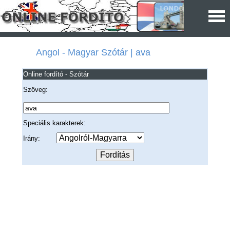
Angol - Magyar Szótár | ava
Online fordító - Szótár
Szöveg:
Speciális karakterek:
Irány: