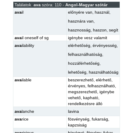
Találatok
ava
szóra: 110 -
Angol-Magyar szótár
ava
il
előnyére van
,
használ
,
hasznára van
,
hasznosság
,
haszon
,
segít
ava
il oneself of sg
igénybe vesz valamit
ava
ilability
elérhetőség
,
érvényesség
,
felhasználhatóság
,
hozzáférhetőség
,
lehetőség
,
használhatóság
ava
ilable
beszerezhető
,
elérhető
,
érvényes
,
felhasználható
,
megszerezhető
,
igénybe
vehető
,
kapható
,
rendelkezésre álló
ava
lanche
lavina
ava
rice
fösvénység
,
fukarság
,
kapzsiság
ava
ricious
bírvágyó
,
fösvény
,
fukar
,