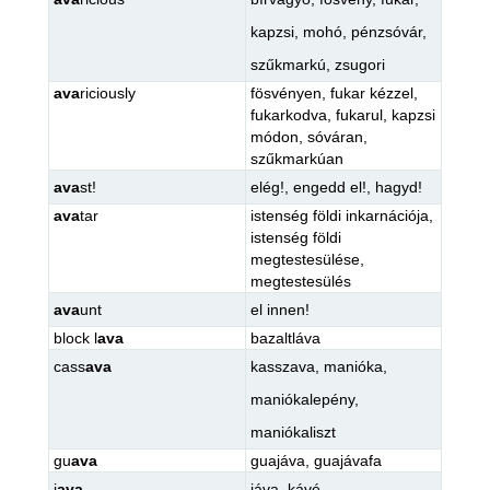
kapzsi
,
mohó
,
pénzsóvár
,
szűkmarkú
,
zsugori
ava
riciously
fösvényen
,
fukar kézzel
,
fukarkodva
,
fukarul
,
kapzsi
módon
,
sóváran
,
szűkmarkúan
ava
st!
elég!
,
engedd el!
,
hagyd!
ava
tar
istenség földi inkarnációja
,
istenség földi
megtestesülése
,
megtestesülés
ava
unt
el innen!
block l
ava
bazaltláva
cass
ava
kasszava
,
manióka
,
maniókalepény
,
maniókaliszt
gu
ava
guajáva
,
guajávafa
j
ava
jáva
,
kávé