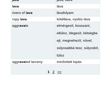
l
ava
láva
rivers of l
ava
lávafolyam
ropy l
ava
kötélláva
,
nyúlós láva
aggr
ava
te
elmérgesít
,
bosszant
,
eltúloz
,
idegesít
,
kétségbe
ejt
,
megnehezít
,
növel
,
súlyosabbá tesz
,
súlyosbít
,
túloz
aggr
ava
ted larceny
minősített lopás
1
2
>>