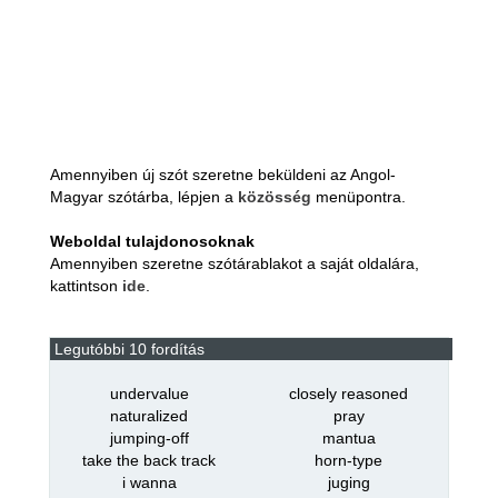
Amennyiben új szót szeretne beküldeni az Angol-
Magyar szótárba, lépjen a
közösség
menüpontra.
Weboldal tulajdonosoknak
Amennyiben szeretne szótárablakot a saját oldalára,
kattintson
ide
.
Legutóbbi 10 fordítás
undervalue
closely reasoned
naturalized
pray
jumping-off
mantua
take the back track
horn-type
i wanna
juging