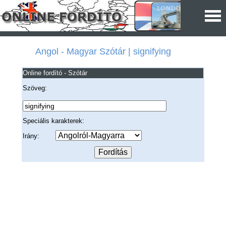
Angol - Magyar Szótár | signifying
Online fordító - Szótár
Szöveg:
Speciális karakterek:
Irány: