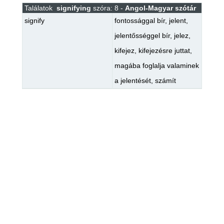
Találatok
signifying
szóra: 8 -
Angol-Magyar szótár
signify
fontossággal bír
,
jelent
,
jelentősséggel bír
,
jelez
,
kifejez
,
kifejezésre juttat
,
magába foglalja valaminek
a jelentését
,
számít