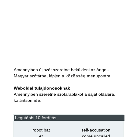
Amennyiben új szót szeretne beküldeni az Angol-
Magyar szótárba, lépjen a
közösség
menüpontra.
Weboldal tulajdonosoknak
Amennyiben szeretne szótárablakot a saját oldalára,
kattintson
ide
.
Legutóbbi 10 fordítás
robot bat
self-accusation
et
come uncalled