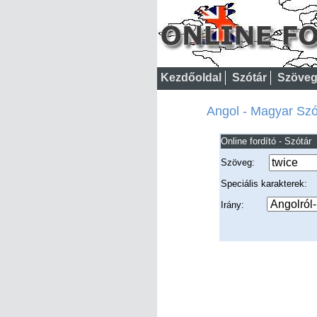
Kezdőoldal
Szótár
Szöveg
Angol - Magyar Szót
Online fordító - Szótár
Szöveg:
Speciális karakterek
Irány: