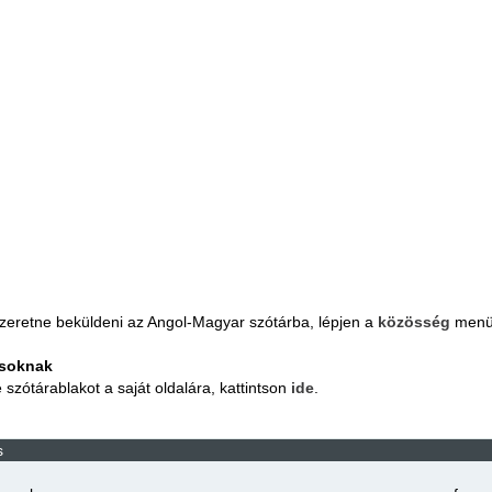
zeretne beküldeni az Angol-Magyar szótárba, lépjen a
közösség
menü
osoknak
zótárablakot a saját oldalára, kattintson
ide
.
s