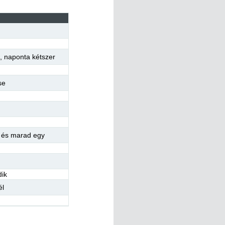
,
naponta kétszer
se
r és marad egy
dik
él