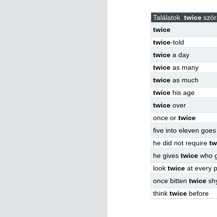
Találatok
twice
szór
twice
twice
-told
twice
a day
twice
as many
twice
as much
twice
his age
twice
over
once or
twice
five into eleven goe
he did not require
tw
he gives
twice
who g
look
twice
at every 
once bitten
twice
sh
think
twice
before