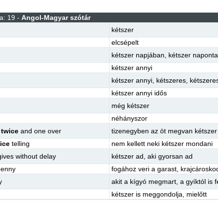
a: 19 -
Angol-Magyar szótár
kétszer
elcsépelt
kétszer napjában
,
kétszer naponta
kétszer annyi
kétszer annyi
,
kétszeres
,
kétszere
kétszer annyi idős
még kétszer
néhányszor
s
twice
and one over
tizenegyben az öt megvan kétsze
ice
telling
nem kellett neki kétszer mondani
ives without delay
kétszer ad, aki gyorsan ad
penny
fogához veri a garast
,
krajcárosko
y
akit a kígyó megmart, a gyíktól is f
kétszer is meggondolja, mielőtt