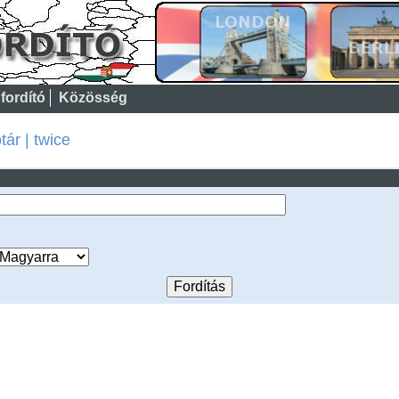
fordító
Közösség
ár | twice
: