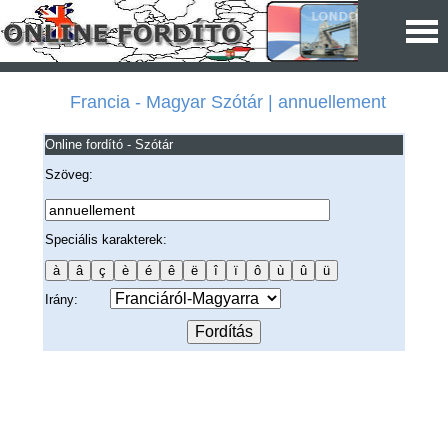
Francia - Magyar Szótár | annuellement
Online fordító - Szótár
Szöveg:
Speciális karakterek:
Irány: