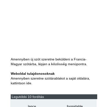
Amennyiben új szót szeretne beküldeni a Francia-
Magyar szótárba, lépjen a
közösség
menüpontra.
Weboldal tulajdonosoknak
Amennyiben szeretne szótárablakot a saját oldalára,
kattintson
ide
.
Legutóbbi 10 fordítás
lance
formidable