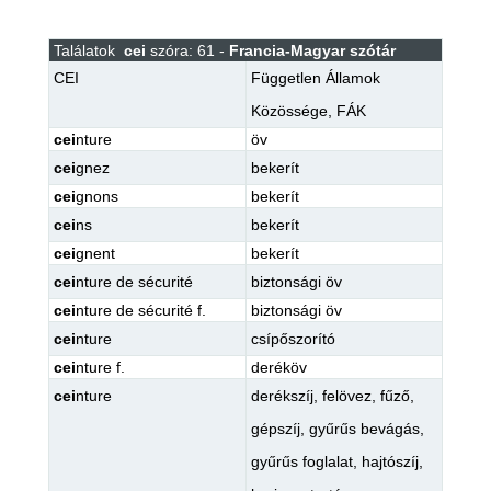
Találatok
cei
szóra: 61 -
Francia-Magyar szótár
CEI
Független Államok
Közössége
,
FÁK
cei
nture
öv
cei
gnez
bekerít
cei
gnons
bekerít
cei
ns
bekerít
cei
gnent
bekerít
cei
nture de sécurité
biztonsági öv
cei
nture de sécurité f.
biztonsági öv
cei
nture
csípőszorító
cei
nture f.
deréköv
cei
nture
derékszíj
,
felövez
,
fűző
,
gépszíj
,
gyűrűs bevágás
,
gyűrűs foglalat
,
hajtószíj
,