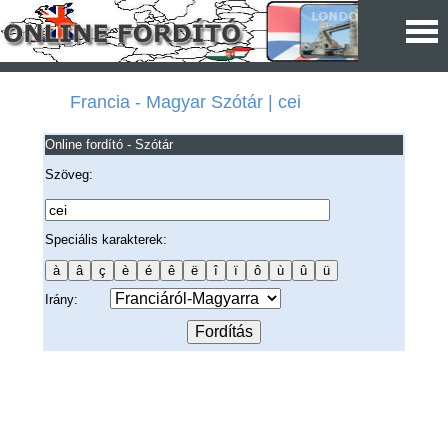
Francia - Magyar Szótár | cei
Online fordító - Szótár
Szöveg:
Speciális karakterek:
Irány: