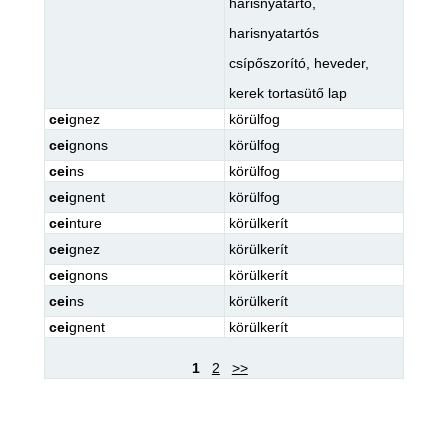
harisnyatartó
,
harisnyatartós
csípőszorító
,
heveder
,
kerek tortasütő lap
cei
gnez
körülfog
cei
gnons
körülfog
cei
ns
körülfog
cei
gnent
körülfog
cei
nture
körülkerít
cei
gnez
körülkerít
cei
gnons
körülkerít
cei
ns
körülkerít
cei
gnent
körülkerít
1
2
>>