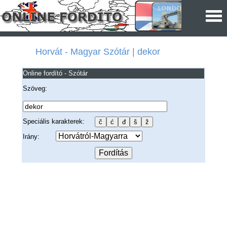
Horvát - Magyar Szótár | dekor
Online fordító - Szótár
Szöveg:
Speciális karakterek:
Irány: