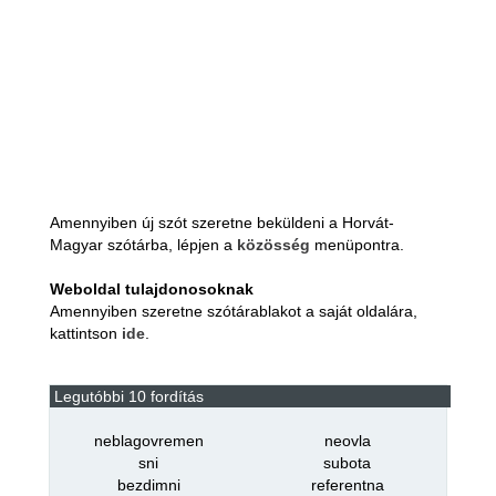
Amennyiben új szót szeretne beküldeni a Horvát-
Magyar szótárba, lépjen a
közösség
menüpontra.
Weboldal tulajdonosoknak
Amennyiben szeretne szótárablakot a saját oldalára,
kattintson
ide
.
Legutóbbi 10 fordítás
neblagovremen
neovla
sni
subota
bezdimni
referentna