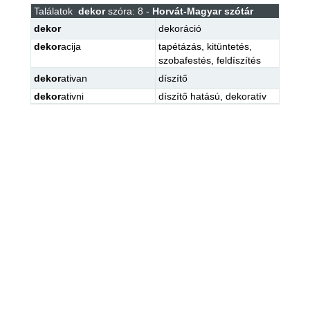
Találatok
dekor
szóra: 8 -
Horvát-Magyar szótár
dekor
dekoráció
dekor
acija
tapétázás
,
kitüntetés
,
szobafestés
,
feldíszítés
dekor
ativan
díszítő
dekor
ativni
díszítő hatású
,
dekoratív