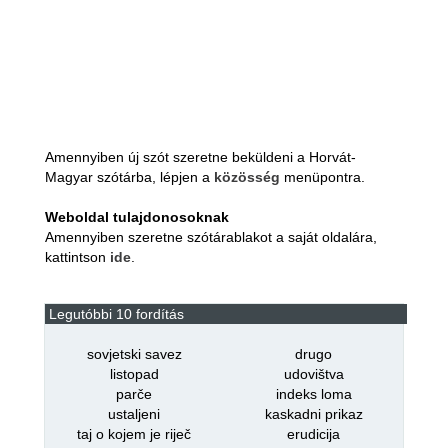
Amennyiben új szót szeretne beküldeni a Horvát-
Magyar szótárba, lépjen a
közösség
menüpontra.
Weboldal tulajdonosoknak
Amennyiben szeretne szótárablakot a saját oldalára,
kattintson
ide
.
Legutóbbi 10 fordítás
sovjetski savez
drugo
listopad
udovištva
parče
indeks loma
ustaljeni
kaskadni prikaz
taj o kojem je riječ
erudicija