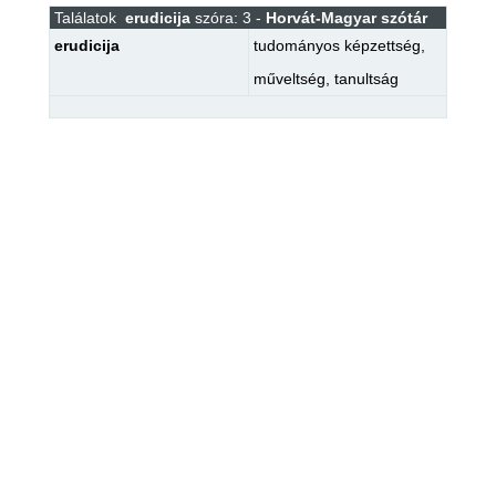
Találatok
erudicija
szóra: 3 -
Horvát-Magyar szótár
erudicija
tudományos képzettség
,
műveltség
,
tanultság