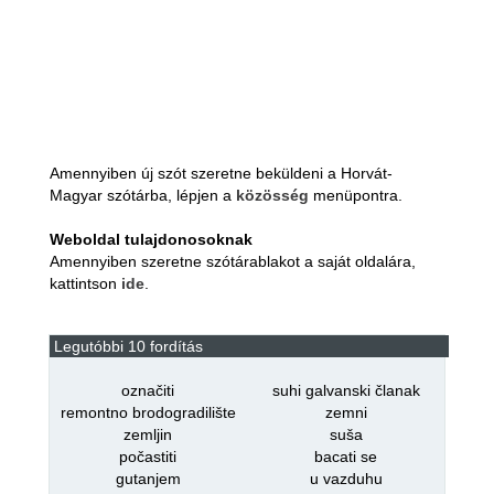
Amennyiben új szót szeretne beküldeni a Horvát-
Magyar szótárba, lépjen a
közösség
menüpontra.
Weboldal tulajdonosoknak
Amennyiben szeretne szótárablakot a saját oldalára,
kattintson
ide
.
Legutóbbi 10 fordítás
označiti
suhi galvanski članak
remontno brodogradilište
zemni
zemljin
suša
počastiti
bacati se
gutanjem
u vazduhu