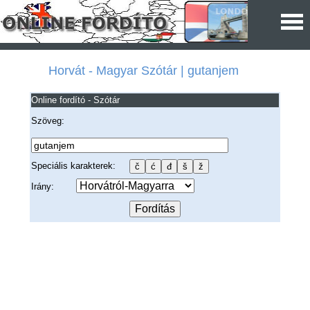
Horvát - Magyar Szótár | gutanjem
Online fordító - Szótár
Szöveg:
Speciális karakterek:
Irány: