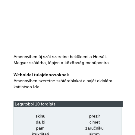
Amennyiben új szót szeretne beküldeni a Horvát-
Magyar szótárba, lépjen a
közösség
menüpontra.
Weboldal tulajdonosoknak
Amennyiben szeretne szótárablakot a saját oldalára,
kattintson
ide
.
Legutóbbi 10 fordítás
skinu
prezir
da bi
cimet
pam
zaručniku
izukrštati
sirom