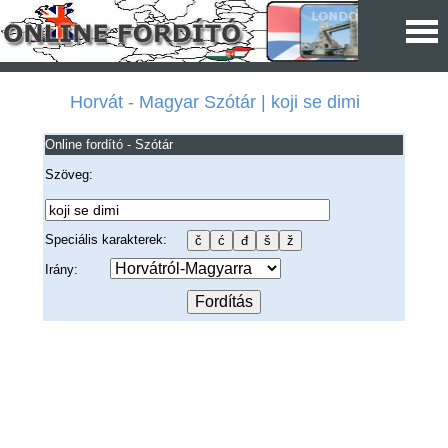
Horvát - Magyar Szótár | koji se dimi
Online fordító - Szótár
Szöveg:
Speciális karakterek:
Irány: