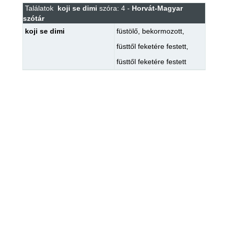
Találatok
koji se dimi
szóra: 4 -
Horvát-Magyar
szótár
koji se dimi
füstölő
,
bekormozott
,
füsttől feketére festett
,
füsttől feketére festett