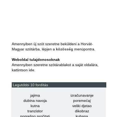
Amennyiben új szót szeretne beküldeni a Horvát-
Magyar szótárba, lépjen a
közösség
menüpontra.
Weboldal tulajdonosoknak
Amennyiben szeretne szótárablakot a saját oldalára,
kattintson
ide
.
Legutóbbi 10 fordítás
jajima
izračunavanje
dubina navoja
poremećaj
kutna
veliki djetao
tranzistor
dikobraz
pogrešno pročitati
kuhana