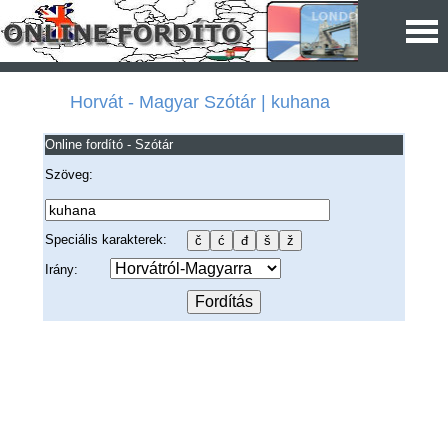
Horvát - Magyar Szótár | kuhana
Online fordító - Szótár
Szöveg:
Speciális karakterek:
Irány: