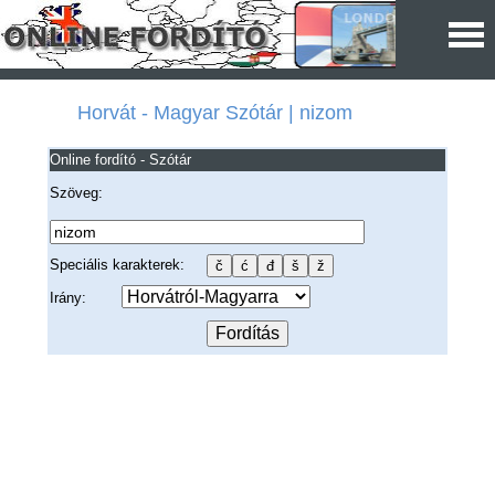
Horvát - Magyar Szótár | nizom
Online fordító - Szótár
Szöveg:
Speciális karakterek:
Irány: