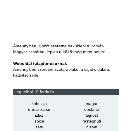
Amennyiben új szót szeretne beküldeni a Horvát-
Magyar szótárba, lépjen a
közösség
menüpontra.
Weboldal tulajdonosoknak
Amennyiben szeretne szótárablakot a saját oldalára,
kattintson
ide
.
Legutóbbi 10 fordítás
kohezija
magar
ormar za su
dosta te
izlaz
tajnost
špica
rastegnuti
satu
nizom