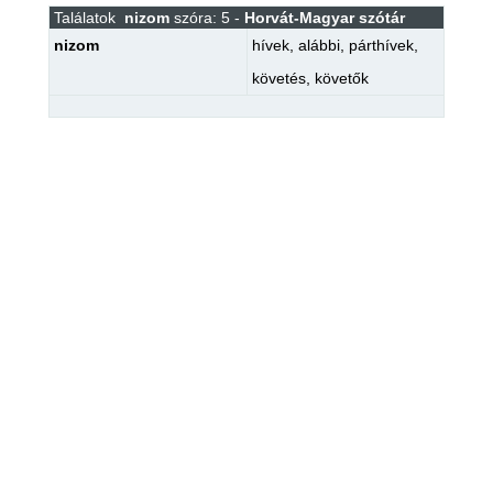
Találatok
nizom
szóra: 5 -
Horvát-Magyar szótár
nizom
hívek
,
alábbi
,
párthívek
,
követés
,
követők