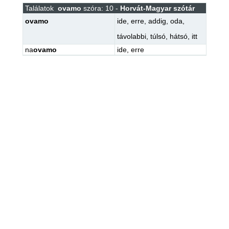
Találatok
ovamo
szóra: 10 -
Horvát-Magyar szótár
ovamo
ide
,
erre
,
addig
,
oda
,
távolabbi
,
túlsó
,
hátsó
,
itt
na
ovamo
ide
,
erre