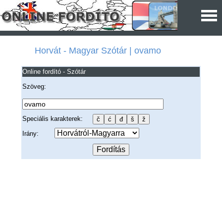
Horvát - Magyar Szótár | ovamo
Online fordító - Szótár
Szöveg:
Speciális karakterek:
Irány: