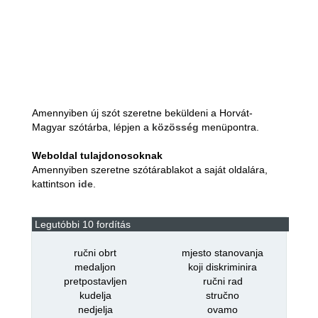
Amennyiben új szót szeretne beküldeni a Horvát-
Magyar szótárba, lépjen a
közösség
menüpontra.
Weboldal tulajdonosoknak
Amennyiben szeretne szótárablakot a saját oldalára,
kattintson
ide
.
Legutóbbi 10 fordítás
ručni obrt
mjesto stanovanja
medaljon
koji diskriminira
pretpostavljen
ručni rad
kudelja
stručno
nedjelja
ovamo