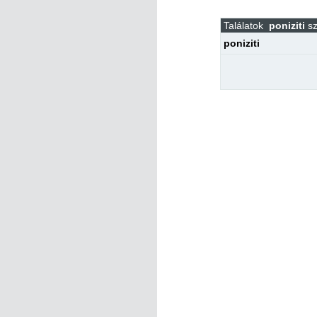
Találatok
poniziti
sz
poniziti