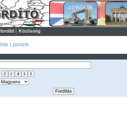
fordító
Közösség
ár | poniziti
: