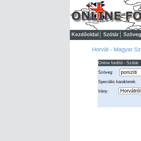
Kezdőoldal
Szótár
Szöveg
Horvát - Magyar Szót
Online fordító - Szótár
Szöveg:
Speciális karakterek
Irány: