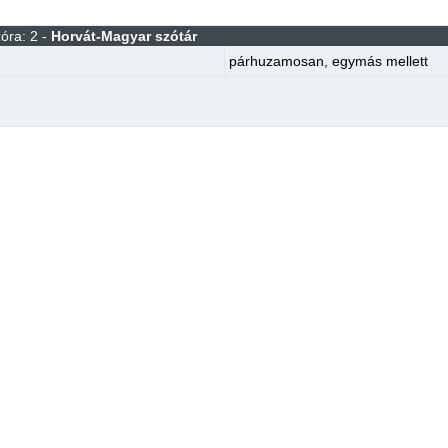
óra: 2 -
Horvát-Magyar szótár
párhuzamosan
,
egymás mellett