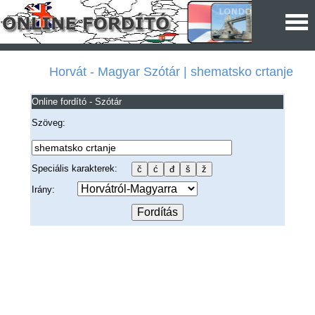
Horvát - Magyar Szótár | shematsko crtanje
Online fordító - Szótár
Szöveg:
Speciális karakterek:
Irány: