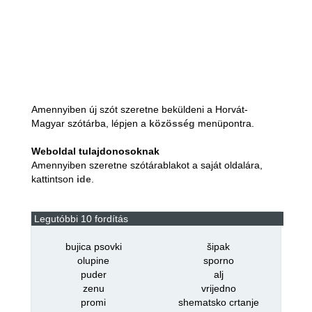
Amennyiben új szót szeretne beküldeni a Horvát-
Magyar szótárba, lépjen a
közösség
menüpontra.
Weboldal tulajdonosoknak
Amennyiben szeretne szótárablakot a saját oldalára,
kattintson
ide
.
Legutóbbi 10 fordítás
bujica psovki
šipak
olupine
sporno
puder
alj
zenu
vrijedno
promi
shematsko crtanje