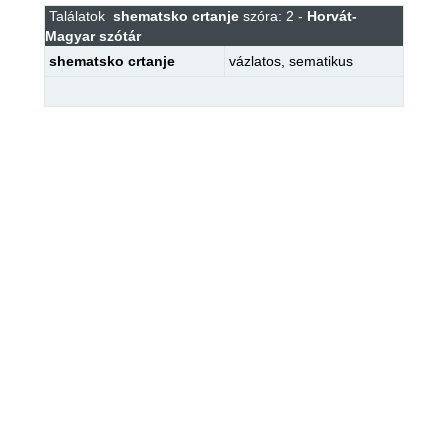
Találatok
shematsko crtanje
szóra: 2 -
Horvát-
Magyar szótár
shematsko crtanje
vázlatos
,
sematikus