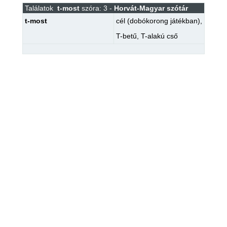
Találatok
t-most
szóra: 3 -
Horvát-Magyar szótár
t-most
cél (dobókorong játékban)
,
T-betű
,
T-alakú cső