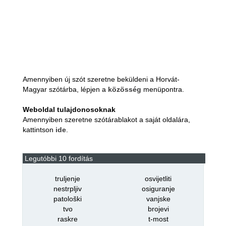
Amennyiben új szót szeretne beküldeni a Horvát-
Magyar szótárba, lépjen a
közösség
menüpontra.
Weboldal tulajdonosoknak
Amennyiben szeretne szótárablakot a saját oldalára,
kattintson
ide
.
Legutóbbi 10 fordítás
truljenje
osvijetliti
nestrpljiv
osiguranje
patološki
vanjske
tvo
brojevi
raskre
t-most