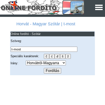
Horvát - Magyar Szótár | t-most
Online fordító - Szótár
Szöveg:
Speciális karakterek:
Irány: