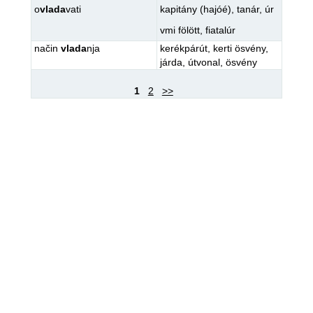
o
vlada
vati
kapitány (hajóé)
,
tanár
,
úr
vmi fölött
,
fiatalúr
način
vlada
nja
kerékpárút
,
kerti ösvény
,
járda
,
útvonal
,
ösvény
1
2
>>