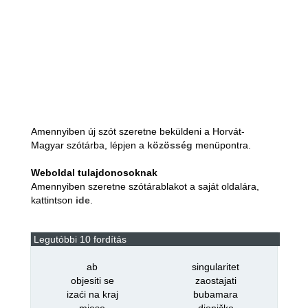
Amennyiben új szót szeretne beküldeni a Horvát-
Magyar szótárba, lépjen a
közösség
menüpontra.
Weboldal tulajdonosoknak
Amennyiben szeretne szótárablakot a saját oldalára,
kattintson
ide
.
Legutóbbi 10 fordítás
ab
singularitet
objesiti se
zaostajati
izaći na kraj
bubamara