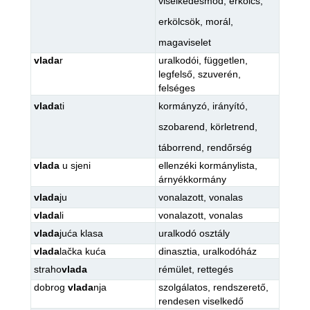
viselkedésmód
,
erkölcs
,
erkölcsök
,
morál
,
magaviselet
vlada
r
uralkodói
,
független
,
legfelső
,
szuverén
,
felséges
vlada
ti
kormányzó
,
irányító
,
szobarend
,
körletrend
,
táborrend
,
rendőrség
vlada
u sjeni
ellenzéki kormánylista
,
árnyékkormány
vlada
ju
vonalazott
,
vonalas
vlada
li
vonalazott
,
vonalas
vlada
juća klasa
uralkodó osztály
vlada
lačka kuća
dinasztia
,
uralkodóház
straho
vlada
rémület
,
rettegés
dobrog
vlada
nja
szolgálatos
,
rendszerető
,
rendesen viselkedő