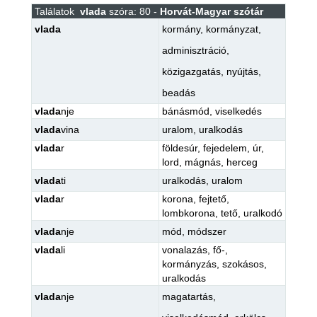
Találatok
vlada
szóra: 80 -
Horvát-Magyar szótár
vlada
kormány
,
kormányzat
,
adminisztráció
,
közigazgatás
,
nyújtás
,
beadás
vlada
nje
bánásmód
,
viselkedés
vlada
vina
uralom
,
uralkodás
vlada
r
földesúr
,
fejedelem
,
úr
,
lord
,
mágnás
,
herceg
vlada
ti
uralkodás
,
uralom
vlada
r
korona
,
fejtető
,
lombkorona
,
tető
,
uralkodó
vlada
nje
mód
,
módszer
vlada
li
vonalazás
,
fő-
,
kormányzás
,
szokásos
,
uralkodás
vlada
nje
magatartás
,