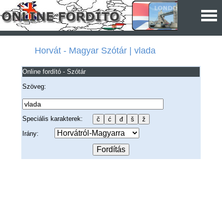
Horvát - Magyar Szótár | vlada
Online fordító - Szótár
Szöveg:
Speciális karakterek:
Irány: