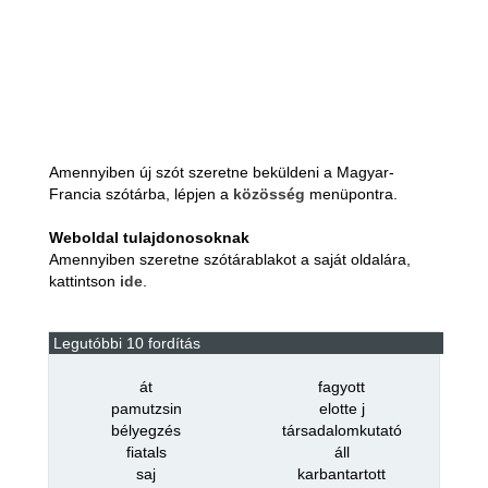
Amennyiben új szót szeretne beküldeni a Magyar-
Francia szótárba, lépjen a
közösség
menüpontra.
Weboldal tulajdonosoknak
Amennyiben szeretne szótárablakot a saját oldalára,
kattintson
ide
.
Legutóbbi 10 fordítás
át
fagyott
pamutzsin
elotte j
bélyegzés
társadalomkutató
fiatals
áll
saj
karbantartott