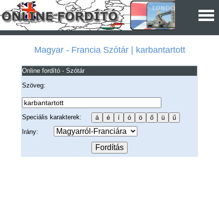
Magyar - Francia Szótár | karbantartott
Online fordító - Szótár
Szöveg:
Speciális karakterek:
Irány: