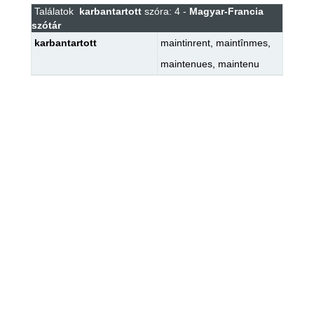
Találatok
karbantartott
szóra: 4 -
Magyar-Francia
szótár
karbantartott
maintinrent
,
maintînmes
,
maintenues
,
maintenu