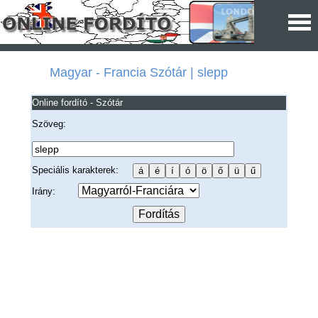
Magyar - Francia Szótár | slepp
Online fordító - Szótár
Szöveg:
Speciális karakterek:
Irány: