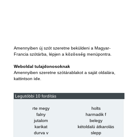
Amennyiben új szót szeretne beküldeni a Magyar-
Francia szótárba, lépjen a
közösség
menüpontra.
Weboldal tulajdonosoknak
Amennyiben szeretne szótárablakot a saját oldalára,
kattintson
ide
.
Legutóbbi 10 fordítás
rte megy
holts
falny
harmadik f
jutalom
belegy
karikat
kétoldalú átkarolás
durva v
slepp