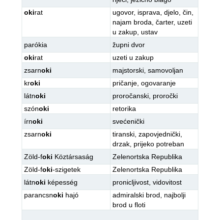
oki
rat
ugovor
,
isprava
,
djelo
,
čin
,
najam broda
,
čarter
,
uzeti
u zakup
,
ustav
parókia
župni dvor
oki
rat
uzeti u zakup
zsarn
oki
majstorski
,
samovoljan
kr
oki
pričanje
,
ogovaranje
látn
oki
proročanski
,
proročki
szón
oki
retorika
írn
oki
svećenički
zsarn
oki
tiranski
,
zapovjednički
,
drzak
,
prijeko potreban
Zöld-f
oki
Köztársaság
Zelenortska Republika
Zöld-f
oki
-szigetek
Zelenortska Republika
látn
oki
képesség
pronicljivost
,
vidovitost
parancsn
oki
hajó
admiralski brod
,
najbolji
brod u floti