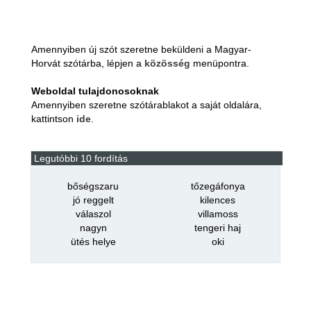
Amennyiben új szót szeretne beküldeni a Magyar-
Horvát szótárba, lépjen a
közösség
menüpontra.
Weboldal tulajdonosoknak
Amennyiben szeretne szótárablakot a saját oldalára,
kattintson
ide
.
Legutóbbi 10 fordítás
bőségszaru
tőzegáfonya
jó reggelt
kilences
válaszol
villamoss
nagyn
tengeri haj
ütés helye
oki