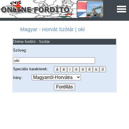
Magyar - Horvát Szótár | oki
Online fordító - Szótár
Szöveg:
Speciális karakterek:
Irány: