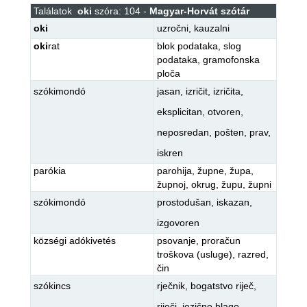
Találatok
oki
szóra: 104 -
Magyar-Horvát szótár
oki
uzročni
,
kauzalni
oki
rat
blok podataka
,
slog
podataka
,
gramofonska
ploča
szókimondó
jasan
,
izričit
,
izričita
,
eksplicitan
,
otvoren
,
neposredan
,
pošten
,
prav
,
iskren
parókia
parohija
,
župne
,
župa
,
župnoj
,
okrug
,
župu
,
župni
szókimondó
prostodušan
,
iskazan
,
izgovoren
községi adókivetés
psovanje
,
proračun
troškova (usluge)
,
razred
,
čin
szókincs
rječnik
,
bogatstvo riječ
,
riječi
,
jezično blago