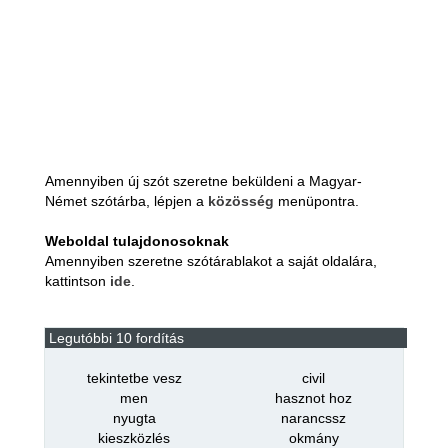
Amennyiben új szót szeretne beküldeni a Magyar-
Német szótárba, lépjen a
közösség
menüpontra.
Weboldal tulajdonosoknak
Amennyiben szeretne szótárablakot a saját oldalára,
kattintson
ide
.
Legutóbbi 10 fordítás
tekintetbe vesz
civil
men
hasznot hoz
nyugta
narancssz
kieszközlés
okmány