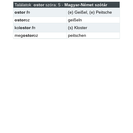
Találatok
ostor
szóra: 5 -
Magyar-Német szótár
ostor
fn
(e)
Geißel
,
(e)
Peitsche
ostor
oz
geißeln
kol
ostor
fn
(s)
Kloster
meg
ostor
oz
peitschen