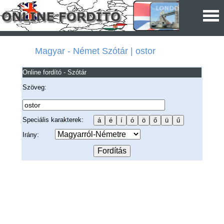
Magyar - Német Szótár | ostor
Online fordító - Szótár
Szöveg:
Speciális karakterek:
Irány: