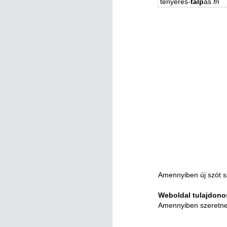
tenyeres-
talp
as
fn
Amennyiben új szót s
Weboldal tulajdon
Amennyiben szeretne s