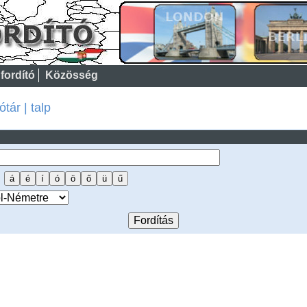
fordító
Közösség
tár | talp
: