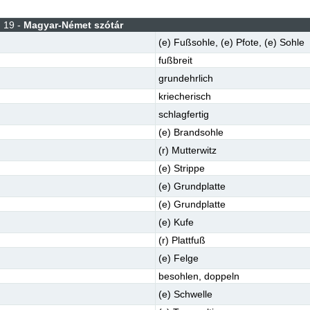
 19 -
Magyar-Német szótár
(e)
Fußsohle
,
(e)
Pfote
,
(e)
Sohle
fußbreit
grundehrlich
kriecherisch
schlagfertig
(e)
Brandsohle
(r)
Mutterwitz
(e)
Strippe
(e)
Grundplatte
(e)
Grundplatte
(e)
Kufe
(r)
Plattfuß
(e)
Felge
besohlen
,
doppeln
(e)
Schwelle