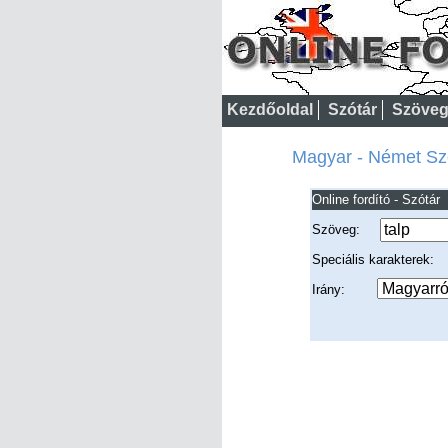
Kezdőoldal
Szótár
Szöveg
Magyar - Német Szó
Online fordító - Szótár
Szöveg:
Speciális karakterek
Irány: