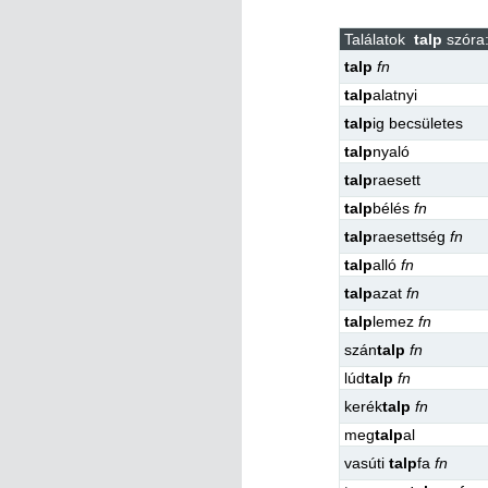
Találatok
talp
szóra:
talp
fn
talp
alatnyi
talp
ig becsületes
talp
nyaló
talp
raesett
talp
bélés
fn
talp
raesettség
fn
talp
alló
fn
talp
azat
fn
talp
lemez
fn
szán
talp
fn
lúd
talp
fn
kerék
talp
fn
meg
talp
al
vasúti
talp
fa
fn