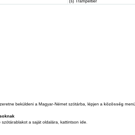
(s)
Trampeltier
zeretne beküldeni a Magyar-Német szótárba, lépjen a
közösség
menü
osoknak
zótárablakot a saját oldalára, kattintson
ide
.