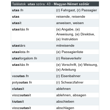
Találatok
utas
szóra: 43 -
Magyar-Német szótár
utas
fn
(r)
Fahrgast
,
(r)
Passagier
utas
reisende
,
reisende
utas
ít
anweisen
,
weisen
utas
ítás
fn
(e)
Angabe
,
(e)
Anweisung
,
(e)
Direktive
,
(e)
Instruktion
utas
társ
mitreisende
utas
lista
fn
(e)
Passagierliste
utas
forgalom
fn
(r)
Reiseverkehr
utas
ítás
fn
(e)
Vorschrift
,
(e)
Weisung
,
(e)
Anleitung
vas
utas
fn
(r)
Eisenbahner
potya
utas
fn
(r)
Schwarzfahrer
el
utas
ít
ablehnen
vissza
utas
ít
ablehnen
,
absagen
ki
utas
ít
abschieben
vissza
utas
ít
abschlagen