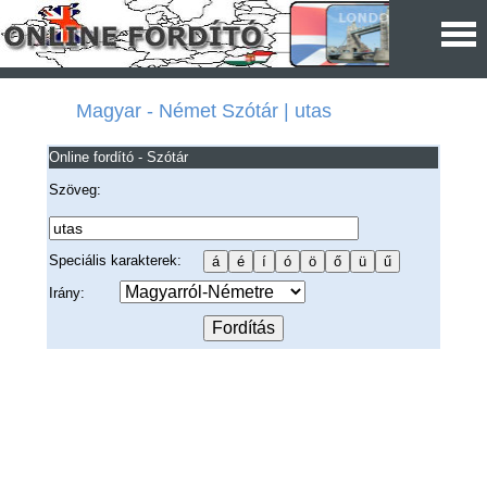
Magyar - Német Szótár | utas
Online fordító - Szótár
Szöveg:
Speciális karakterek:
Irány: