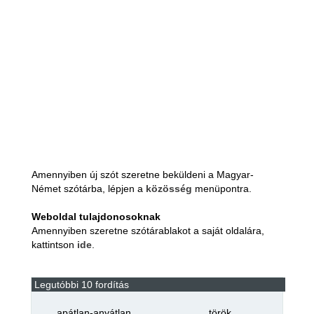
Amennyiben új szót szeretne beküldeni a Magyar-
Német szótárba, lépjen a
közösség
menüpontra.
Weboldal tulajdonosoknak
Amennyiben szeretne szótárablakot a saját oldalára,
kattintson
ide
.
Legutóbbi 10 fordítás
apátlan-anyátlan
török