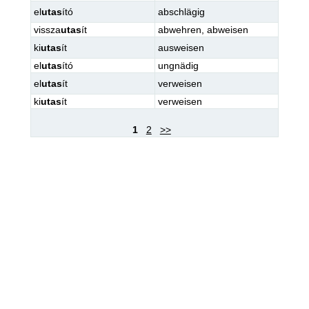
el
utas
ító
abschlägig
vissza
utas
ít
abwehren
,
abweisen
ki
utas
ít
ausweisen
el
utas
ító
ungnädig
el
utas
ít
verweisen
ki
utas
ít
verweisen
1
2
>>