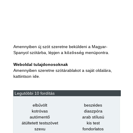
Amennyiben új szót szeretne beküldeni a Magyar-
Spanyol szótárba, lépjen a
közösség
menüpontra.
Weboldal tulajdonosoknak
Amennyiben szeretne szótárablakot a saját oldalára,
kattintson
ide
.
Legutóbbi 10 fordítás
elbűvölt
beszédes
kotróvas
diaszpóra
autómentő
arab stílusú
átültetett testszövet
kis test
szexu
fondorlatos