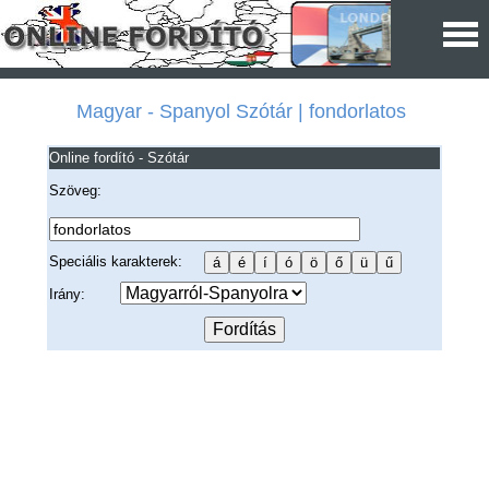
Magyar - Spanyol Szótár | fondorlatos
Online fordító - Szótár
Szöveg:
Speciális karakterek:
Irány: