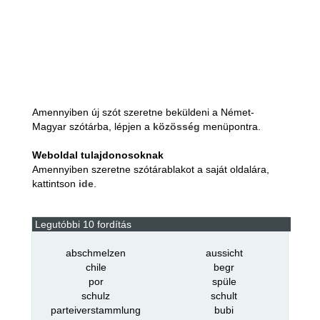
Amennyiben új szót szeretne beküldeni a Német-
Magyar szótárba, lépjen a
közösség
menüpontra.
Weboldal tulajdonosoknak
Amennyiben szeretne szótárablakot a saját oldalára,
kattintson
ide
.
Legutóbbi 10 fordítás
abschmelzen
aussicht
chile
begr
por
spüle
schulz
schult
parteiverstammlung
bubi