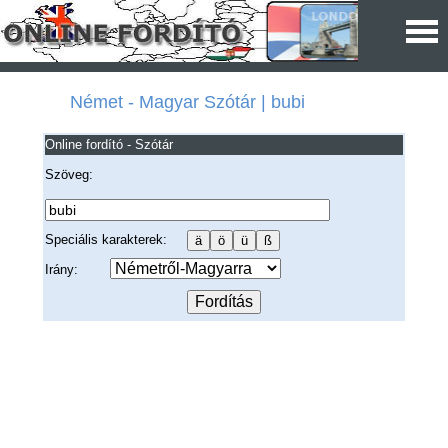
Német - Magyar Szótár | bubi
Online fordító - Szótár
Szöveg:
Speciális karakterek:
Irány: