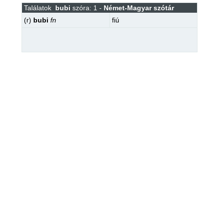
Találatok
bubi
szóra: 1 -
Német-Magyar szótár
(r)
bubi
fn
fiú