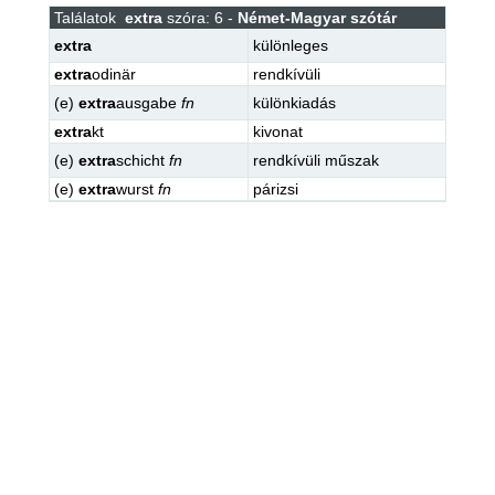
Találatok
extra
szóra: 6 -
Német-Magyar szótár
extra
különleges
extra
odinär
rendkívüli
(e)
extra
ausgabe
fn
különkiadás
extra
kt
kivonat
(e)
extra
schicht
fn
rendkívüli műszak
(e)
extra
wurst
fn
párizsi