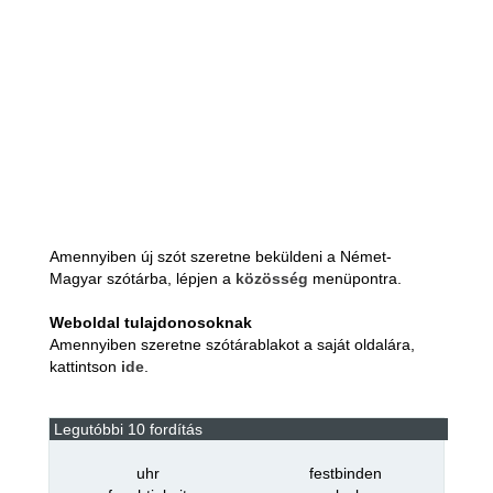
Amennyiben új szót szeretne beküldeni a Német-
Magyar szótárba, lépjen a
közösség
menüpontra.
Weboldal tulajdonosoknak
Amennyiben szeretne szótárablakot a saját oldalára,
kattintson
ide
.
Legutóbbi 10 fordítás
uhr
festbinden