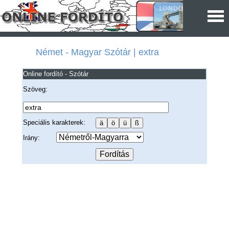
Német - Magyar Szótár | extra
Online fordító - Szótár
Szöveg:
Speciális karakterek:
Irány: