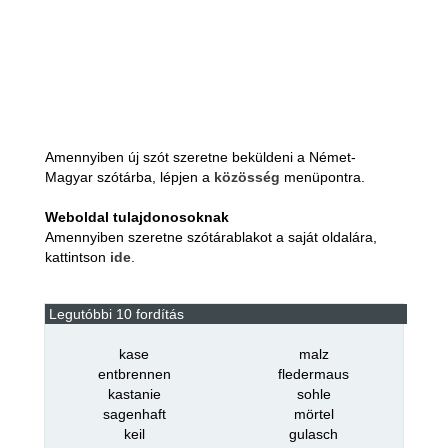
Amennyiben új szót szeretne beküldeni a Német-
Magyar szótárba, lépjen a
közösség
menüpontra.
Weboldal tulajdonosoknak
Amennyiben szeretne szótárablakot a saját oldalára,
kattintson
ide
.
Legutóbbi 10 fordítás
kase
malz
entbrennen
fledermaus
kastanie
sohle
sagenhaft
mörtel
keil
gulasch