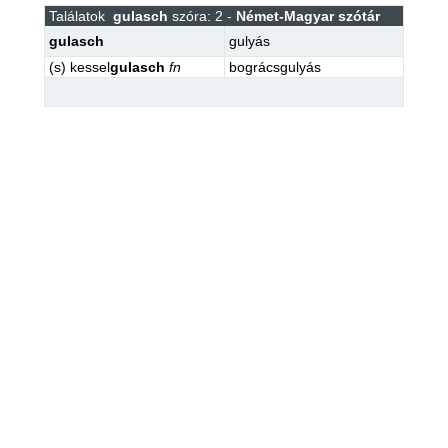
Találatok
gulasch
szóra: 2 -
Német-Magyar szótár
gulasch
gulyás
(s)
kessel
gulasch
fn
bográcsgulyás