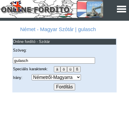
Német - Magyar Szótár | gulasch
Online fordító - Szótár
Szöveg:
Speciális karakterek:
Irány: