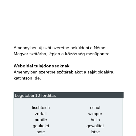
Amennyiben új szót szeretne beküldeni a Német-
Magyar szótárba, lépjen a
közösség
menüpontra.
Weboldal tulajdonosoknak
Amennyiben szeretne szótárablakot a saját oldalára,
kattintson
ide
.
Legutóbbi 10 fordítás
fischteich
schul
zerfall
wimper
pupille
hellh
gaukelei
gewalttat
bote
lotse