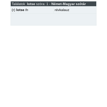
Találatok
lotse
szóra: 1 -
Német-Magyar szótár
(r)
lotse
fn
révkalauz