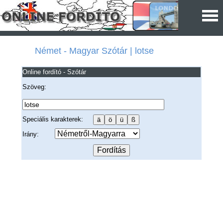
Német - Magyar Szótár | lotse
Online fordító - Szótár
Szöveg:
Speciális karakterek:
Irány: