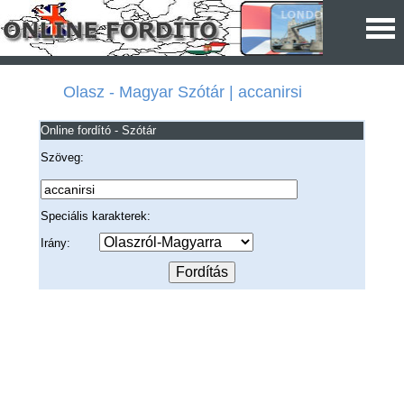
Olasz - Magyar Szótár | accanirsi
Online fordító - Szótár
Szöveg:
Speciális karakterek:
Irány: