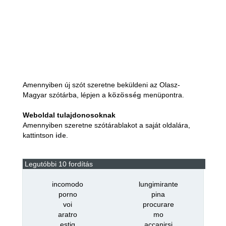
Amennyiben új szót szeretne beküldeni az Olasz-
Magyar szótárba, lépjen a
közösség
menüpontra.
Weboldal tulajdonosoknak
Amennyiben szeretne szótárablakot a saját oldalára,
kattintson
ide
.
Legutóbbi 10 fordítás
incomodo
lungimirante
porno
pina
voi
procurare
aratro
mo
estig
accanirsi