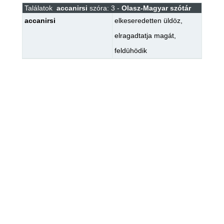
Találatok
accanirsi
szóra: 3 -
Olasz-Magyar szótár
accanirsi
elkeseredetten üldöz
,
elragadtatja magát
,
feldühödik