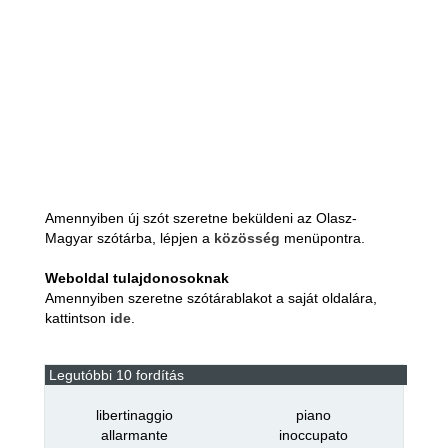
Amennyiben új szót szeretne beküldeni az Olasz-
Magyar szótárba, lépjen a
közösség
menüpontra.
Weboldal tulajdonosoknak
Amennyiben szeretne szótárablakot a saját oldalára,
kattintson
ide
.
Legutóbbi 10 fordítás
libertinaggio
piano
allarmante
inoccupato