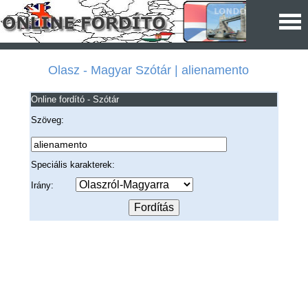
Olasz - Magyar Szótár | alienamento
Online fordító - Szótár
Szöveg:
Speciális karakterek:
Irány: