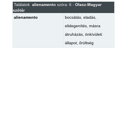
Találatok
alienamento
szóra: 6 -
Olasz-Magyar
szótár
alienamento
bocsátás
,
eladás
,
elidegenítés
,
másra
átruházás
,
önkívületi
állapot
,
őrültség