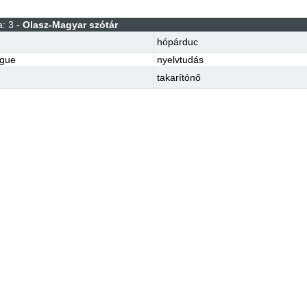
: 3 -
Olasz-Magyar szótár
hópárduc
ngue
nyelvtudás
takarítónő