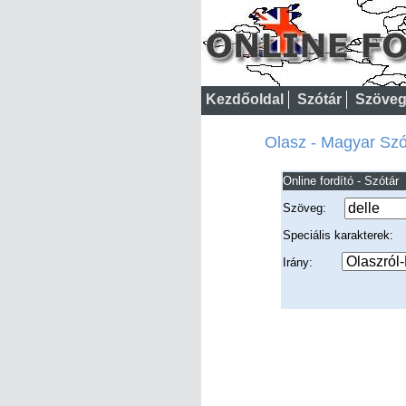
Kezdőoldal
Szótár
Szöveg
Olasz - Magyar Szót
Online fordító - Szótár
Szöveg:
Speciális karakterek
Irány: