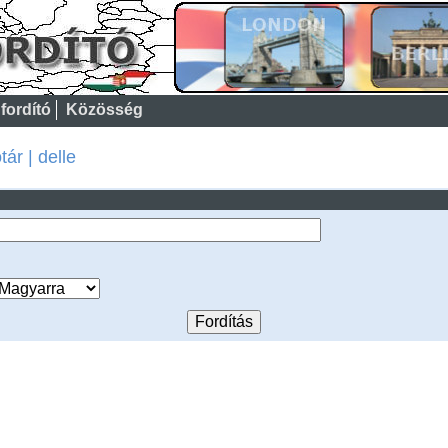
fordító
Közösség
ár | delle
: