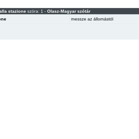
alla stazione
szóra: 1 -
Olasz-Magyar szótár
one
messze az állomástól