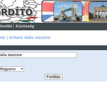
fordító
Közösség
ár | lontano dalla stazione
: