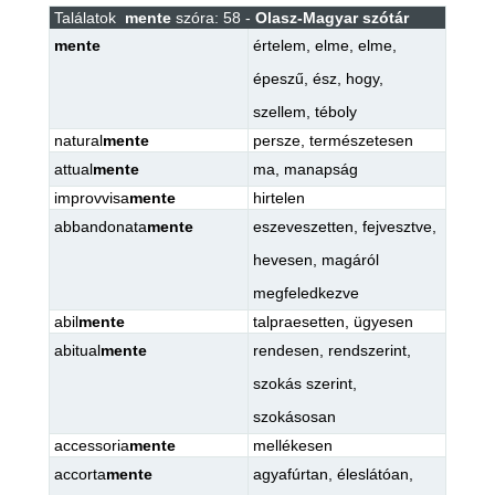
Találatok
mente
szóra: 58 -
Olasz-Magyar szótár
mente
értelem
,
elme
,
elme
,
épeszű
,
ész
,
hogy
,
szellem
,
téboly
natural
mente
persze
,
természetesen
attual
mente
ma
,
manapság
improvvisa
mente
hirtelen
abbandonata
mente
eszeveszetten
,
fejvesztve
,
hevesen
,
magáról
megfeledkezve
abil
mente
talpraesetten
,
ügyesen
abitual
mente
rendesen
,
rendszerint
,
szokás szerint
,
szokásosan
accessoria
mente
mellékesen
accorta
mente
agyafúrtan
,
éleslátóan
,