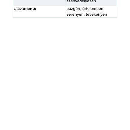
szenvedélyesen
attiva
mente
buzgón
,
értelemben
,
serényen
,
tevékenyen