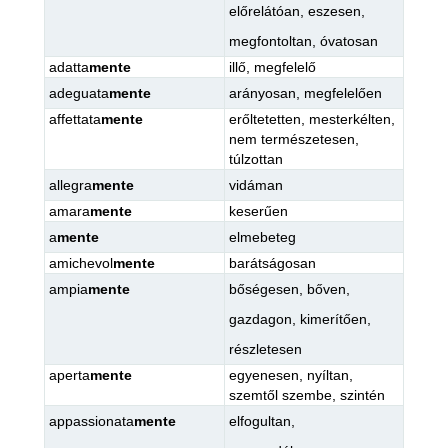
előrelátóan
,
eszesen
,
megfontoltan
,
óvatosan
adatta
mente
illő
,
megfelelő
adeguata
mente
arányosan
,
megfelelően
affettata
mente
erőltetetten
,
mesterkélten
,
nem természetesen
,
túlzottan
allegra
mente
vidáman
amara
mente
keserűen
a
mente
elmebeteg
amichevol
mente
barátságosan
ampia
mente
bőségesen
,
bőven
,
gazdagon
,
kimerítően
,
részletesen
aperta
mente
egyenesen
,
nyíltan
,
szemtől szembe
,
szintén
appassionata
mente
elfogultan
,