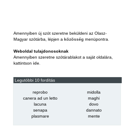
Amennyiben új szót szeretne beküldeni az Olasz-
Magyar szótárba, lépjen a
közösség
menüpontra.
Weboldal tulajdonosoknak
Amennyiben szeretne szótárablakot a saját oldalára,
kattintson
ide
.
Legutóbbi 10 fordítás
reprobo
midolla
canera ad un letto
maghi
lacuna
dovo
senapa
dannato
plasmare
mente