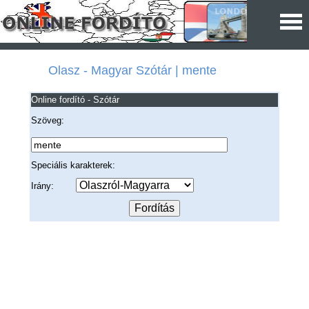
Olasz - Magyar Szótár | mente
Online fordító - Szótár
Szöveg:
Speciális karakterek:
Irány: