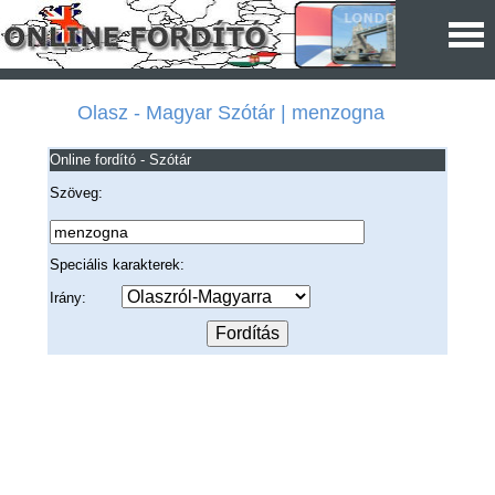
Olasz - Magyar Szótár | menzogna
Online fordító - Szótár
Szöveg:
Speciális karakterek:
Irány: