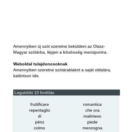
Amennyiben új szót szeretne beküldeni az Olasz-
Magyar szótárba, lépjen a
közösség
menüpontra.
Weboldal tulajdonosoknak
Amennyiben szeretne szótárablakot a saját oldalára,
kattintson
ide
.
Legutóbbi 10 fordítás
fruttificare
romantica
repentaglio
che ora
di
malinteso
pénz
piede
colmo
menzogna