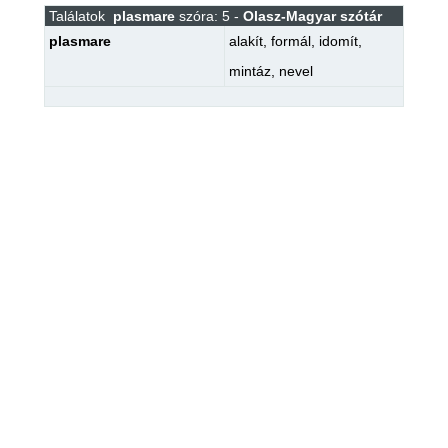
Találatok
plasmare
szóra: 5 -
Olasz-Magyar szótár
plasmare
alakít
,
formál
,
idomít
,
mintáz
,
nevel