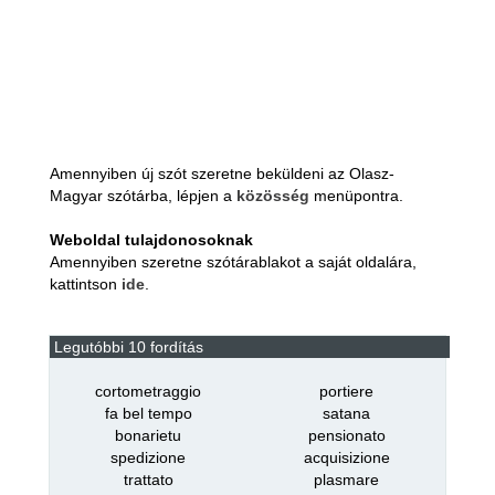
Amennyiben új szót szeretne beküldeni az Olasz-
Magyar szótárba, lépjen a
közösség
menüpontra.
Weboldal tulajdonosoknak
Amennyiben szeretne szótárablakot a saját oldalára,
kattintson
ide
.
Legutóbbi 10 fordítás
cortometraggio
portiere
fa bel tempo
satana
bonarietu
pensionato
spedizione
acquisizione
trattato
plasmare