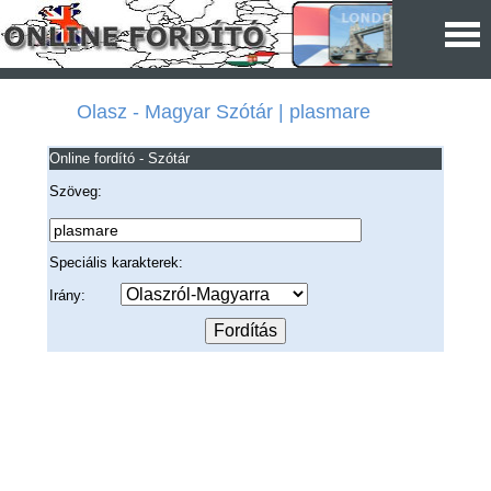
Olasz - Magyar Szótár | plasmare
Online fordító - Szótár
Szöveg:
Speciális karakterek:
Irány: