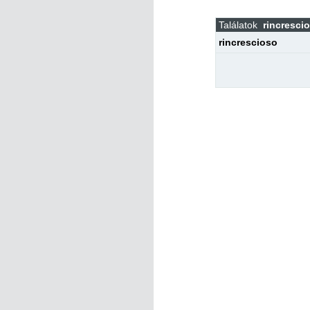
Találatok
rincresci
rincrescioso