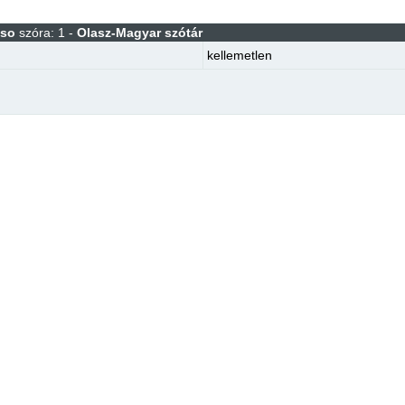
oso
szóra: 1 -
Olasz-Magyar szótár
kellemetlen