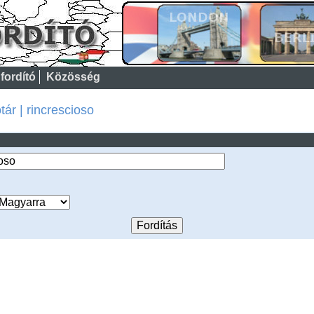
fordító
Közösség
ár | rincrescioso
: