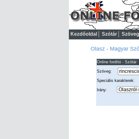
Kezdőoldal
Szótár
Szöveg
Olasz - Magyar Szót
Online fordító - Szótár
Szöveg:
Speciális karakterek
Irány: