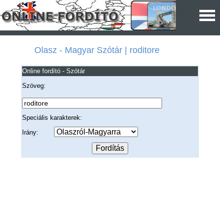
Olasz - Magyar Szótár | roditore
Online fordító - Szótár
Szöveg:
Speciális karakterek:
Irány: