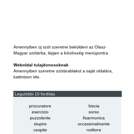
Amennyiben új szót szeretne beküldeni az Olasz-
Magyar szótárba, lépjen a
közösség
menüpontra.
Weboldal tulajdonosoknak
Amennyiben szeretne szótárablakot a saját oldalára,
kattintson
ide
.
Legutóbbi 10 fordítás
procuratore
biscia
esercizio
sorso
puzzolente
fisarmonica
stupire
occasionalmente
cespite
roditore