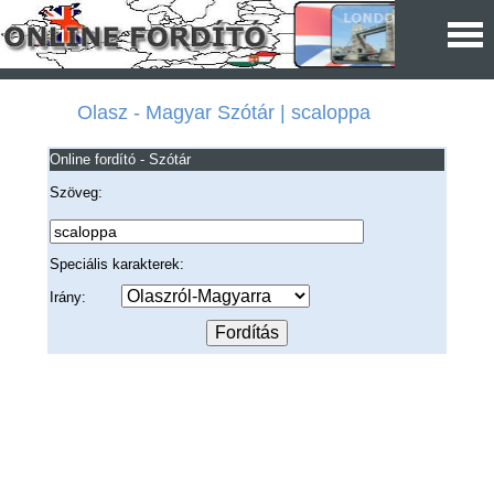
Olasz - Magyar Szótár | scaloppa
Online fordító - Szótár
Szöveg:
Speciális karakterek:
Irány: