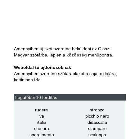
Amennyiben új szót szeretne beküldeni az Olasz-
Magyar szótárba, lépjen a
közösség
menüpontra.
Weboldal tulajdonosoknak
Amennyiben szeretne szótárablakot a saját oldalára,
kattintson
ide
.
Legutóbbi 10 fordítás
rudere
stronzo
va
picchio nero
italia
didascalia
che ora
stampare
spargimento
scaloppa