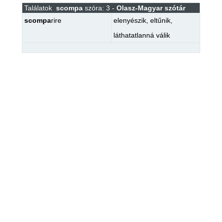
Találatok
scompa
szóra: 3 -
Olasz-Magyar szótár
scompa
rire
elenyészik
,
eltűnik
,
láthatatlanná válik