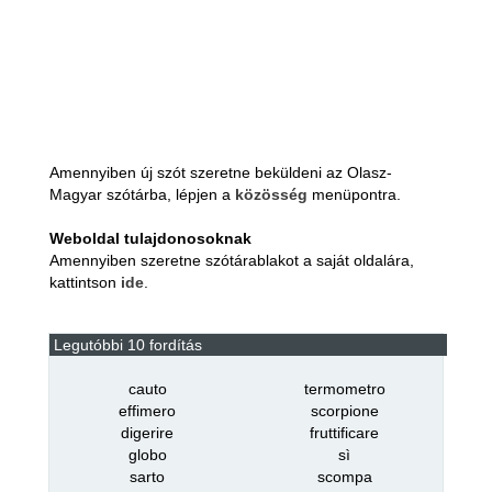
Amennyiben új szót szeretne beküldeni az Olasz-
Magyar szótárba, lépjen a
közösség
menüpontra.
Weboldal tulajdonosoknak
Amennyiben szeretne szótárablakot a saját oldalára,
kattintson
ide
.
Legutóbbi 10 fordítás
cauto
termometro
effimero
scorpione
digerire
fruttificare
globo
sì
sarto
scompa