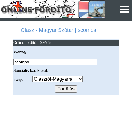
Olasz - Magyar Szótár | scompa
Online fordító - Szótár
Szöveg:
Speciális karakterek:
Irány: