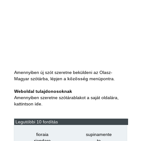
Amennyiben új szót szeretne beküldeni az Olasz-
Magyar szótárba, lépjen a
közösség
menüpontra.
Weboldal tulajdonosoknak
Amennyiben szeretne szótárablakot a saját oldalára,
kattintson
ide
.
Legutóbbi 10 fordítás
fioraia
supinamente
riandare
te