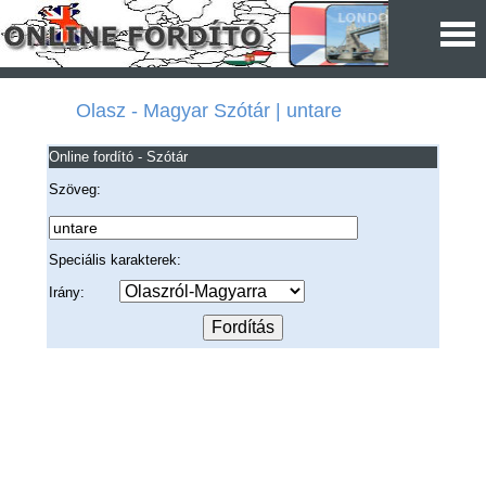
Olasz - Magyar Szótár | untare
Online fordító - Szótár
Szöveg:
Speciális karakterek:
Irány: