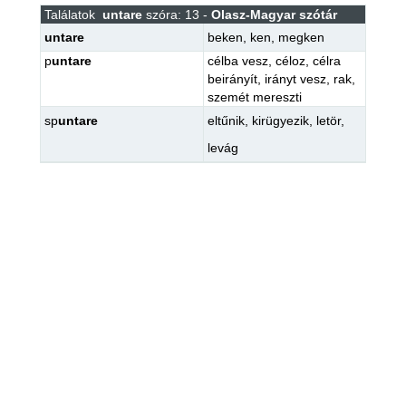
Találatok
untare
szóra: 13 -
Olasz-Magyar szótár
untare
beken
,
ken
,
megken
p
untare
célba vesz
,
céloz
,
célra
beirányít
,
irányt vesz
,
rak
,
szemét mereszti
sp
untare
eltűnik
,
kirügyezik
,
letör
,
levág