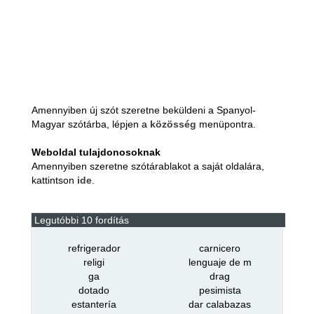
Amennyiben új szót szeretne beküldeni a Spanyol-
Magyar szótárba, lépjen a
közösség
menüpontra.
Weboldal tulajdonosoknak
Amennyiben szeretne szótárablakot a saját oldalára,
kattintson
ide
.
Legutóbbi 10 fordítás
refrigerador
carnicero
religi
lenguaje de m
ga
drag
dotado
pesimista
estantería
dar calabazas