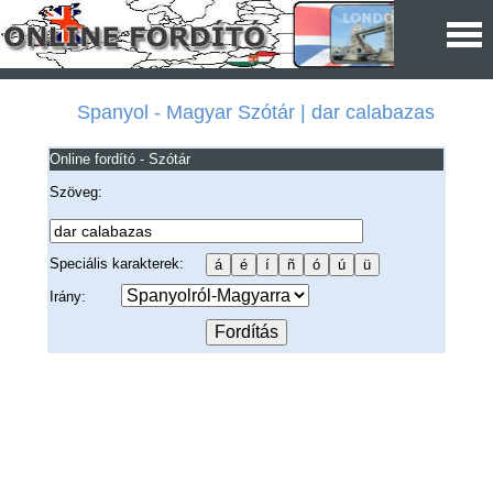
Spanyol - Magyar Szótár | dar calabazas
Online fordító - Szótár
Szöveg:
Speciális karakterek:
Irány: