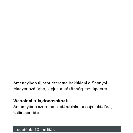
Amennyiben új szót szeretne beküldeni a Spanyol-
Magyar szótárba, lépjen a
közösség
menüpontra.
Weboldal tulajdonosoknak
Amennyiben szeretne szótárablakot a saját oldalára,
kattintson
ide
.
Legutóbbi 10 fordítás