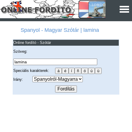
Spanyol - Magyar Szótár | lamina
Online fordító - Szótár
Szöveg:
Speciális karakterek:
Irány: