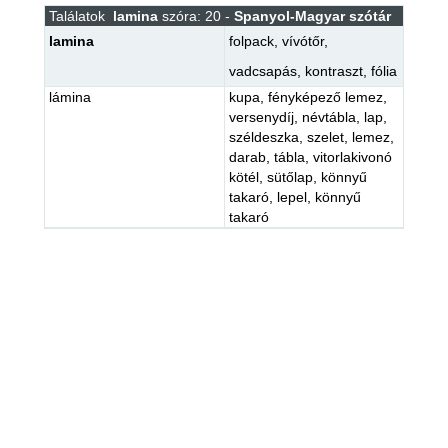
Találatok
lamina
szóra: 20 -
Spanyol-Magyar szótár
lamina
folpack
,
vívótőr
,
vadcsapás
,
kontraszt
,
fólia
lámina
kupa
,
fényképező lemez
,
versenydíj
,
névtábla
,
lap
,
széldeszka
,
szelet
,
lemez
,
darab
,
tábla
,
vitorlakivonó
kötél
,
sütőlap
,
könnyű
takaró
,
lepel
,
könnyű
takaró