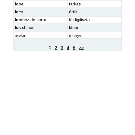
lo
ba
farkas
lo
co
őrült
lo
mbriz de tierra
földigiliszta
lo
s chinos
kínai
melón
dinnye
1
2
3
4
5
>>