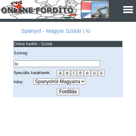
Spanyol - Magyar Szótár | lo
Online fordító - Szótár
Szöveg:
Speciális karakterek:
Irány: