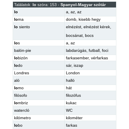
Találatok
lo
szóra: 153 -
Spanyol-Magyar szótár
lo
a
,
az
,
az
lo
ma
domb
,
kisebb hegy
lo
siento
elnézést
,
elnézést kérek
,
bocsánat
,
bocs
lo
s
a
,
az
balón-pie
labdarúgás
,
futball
,
foci
lo
bizón
farkasember
,
vérfarkas
lo
do
sár
,
iszap
Londres
London
aló
halló
lo
mo
hát
filósofo
filozófus
lo
mbriz
kukac
watercló
WC
kilómetro
kilométer
lo
bo
farkas