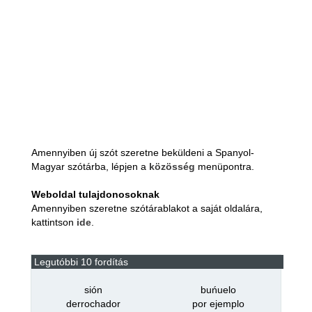
Amennyiben új szót szeretne beküldeni a Spanyol-
Magyar szótárba, lépjen a
közösség
menüpontra.
Weboldal tulajdonosoknak
Amennyiben szeretne szótárablakot a saját oldalára,
kattintson
ide
.
Legutóbbi 10 fordítás
sión
buńuelo
derrochador
por ejemplo