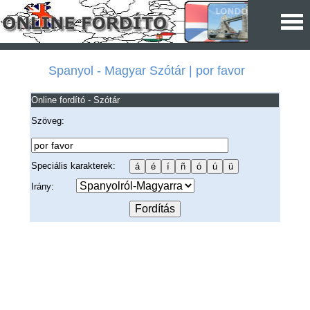
Spanyol - Magyar Szótár | por favor
Online fordító - Szótár
Szöveg:
Speciális karakterek:
Irány: