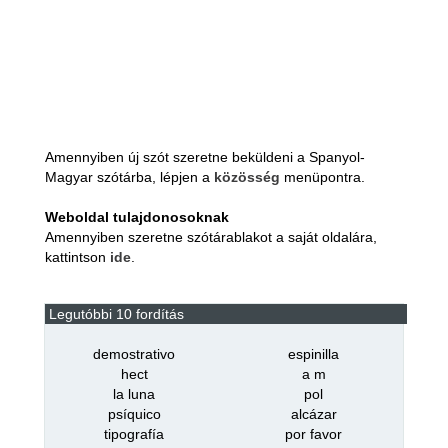
Amennyiben új szót szeretne beküldeni a Spanyol-
Magyar szótárba, lépjen a
közösség
menüpontra.
Weboldal tulajdonosoknak
Amennyiben szeretne szótárablakot a saját oldalára,
kattintson
ide
.
Legutóbbi 10 fordítás
demostrativo
espinilla
hect
a m
la luna
pol
psíquico
alcázar
tipografía
por favor